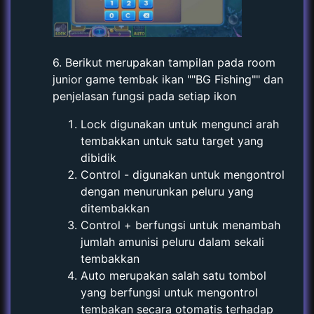
6. Berikut merupakan tampilan pada room
junior game tembak ikan ""BG Fishing"" dan
penjelasan fungsi pada setiap ikon
Lock digunakan untuk mengunci arah
tembakkan untuk satu target yang
dibidik
Control - digunakan untuk mengontrol
dengan menurunkan peluru yang
ditembakkan
Control + berfungsi untuk menambah
jumlah amunisi peluru dalam sekali
tembakkan
Auto merupakan salah satu tombol
yang berfungsi untuk mengontrol
tembakan secara otomatis terhadap