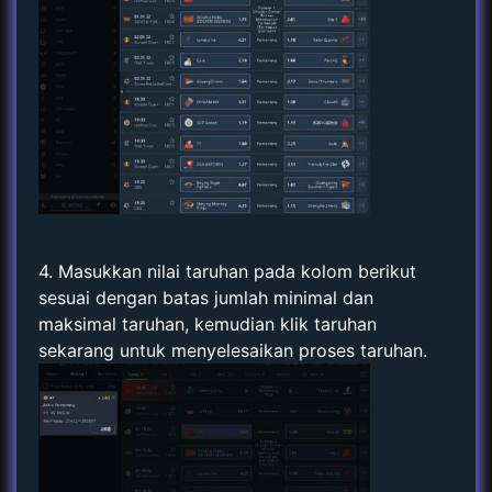
4. Masukkan nilai taruhan pada kolom berikut
sesuai dengan batas jumlah minimal dan
maksimal taruhan, kemudian klik taruhan
sekarang untuk menyelesaikan proses taruhan.