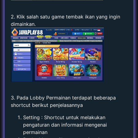
2. Klik salah satu game tembak ikan yang ingin
dimainkan.
3. Pada Lobby Permainan terdapat beberapa
shortcut berikut penjelasannya
Setting : Shortcut untuk melakukan
pengaturan dan informasi mengenai
permainan