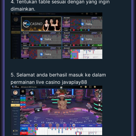
4. Tentukan table sesuai dengan yang ingin
dimainkan.
5. Selamat anda berhasil masuk ke dalam
permainan live casino javaplay88