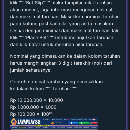
klik """"Bet Slip"""" maka tampilan nilai taruhan
akan muncul, juga informasi mengenai minimal
dan maksimal taruhan. Masukkan nominal taruhan
pada kolom, pastikan nilai yang anda masukan
sesuai dengan minimal dan maksimal taruhan, lalu
klik """"Place Bet"""" untuk melanjutkan taruhan
dan klik batal untuk merubah nilai taruhan.
Nominal yang dimasukan ke dalam kolom taruhan
harus menghilangkan 3 digit terakhir (nol) dari
jumlah seharusnya.
Contoh nominal taruhan yang dimasukkan
kedalam kolom """"Taruhan"""":
Rp 10.000.000 = 10.000
Rp 1.000.000 = 1.000
Rp 100.000 = 100""