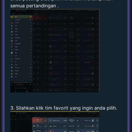
semua pertandingan .
3. Silahkan klik tim favorit yang ingin anda pilih.