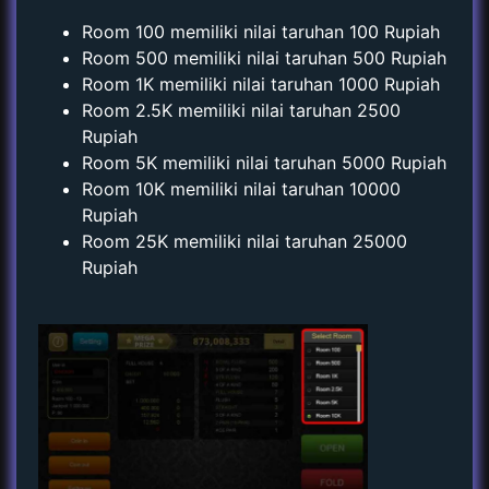
Room 100 memiliki nilai taruhan 100 Rupiah
Room 500 memiliki nilai taruhan 500 Rupiah
Room 1K memiliki nilai taruhan 1000 Rupiah
Room 2.5K memiliki nilai taruhan 2500
Rupiah
Room 5K memiliki nilai taruhan 5000 Rupiah
Room 10K memiliki nilai taruhan 10000
Rupiah
Room 25K memiliki nilai taruhan 25000
Rupiah