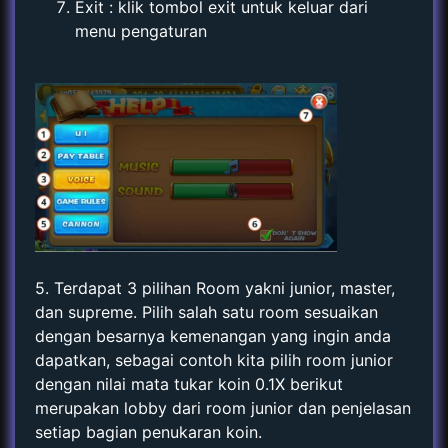
Exit : klik tombol exit untuk keluar dari
menu pengaturan
5. Terdapat 3 pilihan Room yakni junior, master,
dan supreme. Pilih salah satu room sesuaikan
dengan besarnya kemenangan yang ingin anda
dapatkan, sebagai contoh kita pilih room junior
dengan nilai mata tukar koin 0.1X berikut
merupakan lobby dari room junior dan penjelasan
setiap bagian penukaran koin.