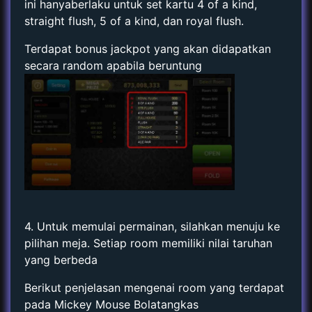
ini hanyaberlaku untuk set kartu 4 of a kind,
straight flush, 5 of a kind, dan royal flush.
Terdapat bonus jackpot yang akan didapatkan
secara random apabila beruntung
4. Untuk memulai permainan, silahkan menuju ke
pilihan meja. Setiap room memiliki nilai taruhan
yang berbeda
Berikut penjelasan mengenai room yang terdapat
pada Mickey Mouse Bolatangkas