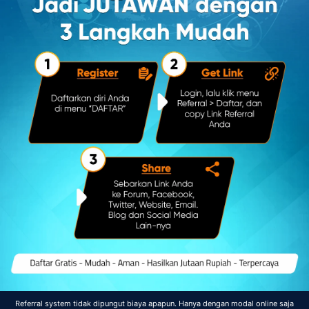
Referral system tidak dipungut biaya apapun. Hanya dengan modal online saja