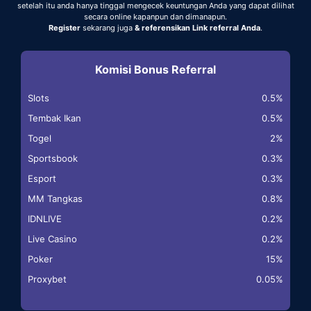
setelah itu anda hanya tinggal mengecek keuntungan Anda yang dapat dilihat
secara online kapanpun dan dimanapun.
Register
sekarang juga
& referensikan Link referral Anda
.
Komisi Bonus Referral
Slots
0.5%
Tembak Ikan
0.5%
Togel
2%
Sportsbook
0.3%
Esport
0.3%
MM Tangkas
0.8%
IDNLIVE
0.2%
Live Casino
0.2%
Poker
15%
Proxybet
0.05%