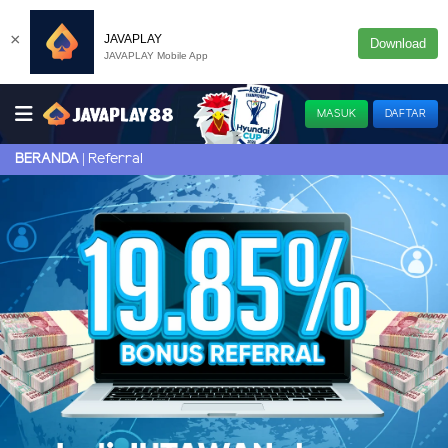
×
JAVAPLAY
Download
JAVAPLAY Mobile App
MASUK
DAFTAR
Referral
BERANDA